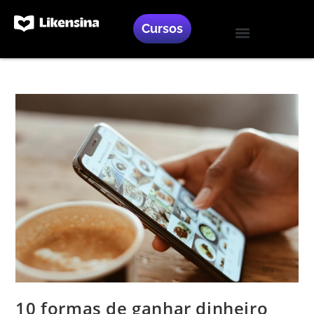
Cursos
Blog Likensina
Treinamento Gratuito
Like Marketing
10 formas de ganhar dinheiro