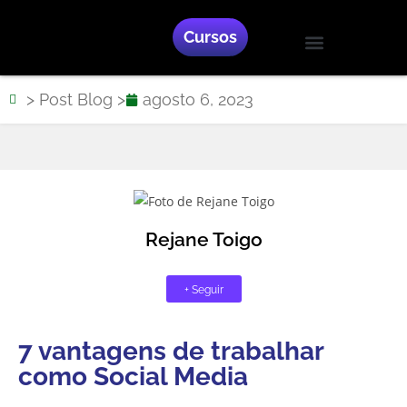
Cursos
Blog Likensina
Treinamento Gratuito
Like Marketing
> Post Blog >
agosto 6, 2023
Rejane Toigo
+ Seguir
7 vantagens de trabalhar
como Social Media