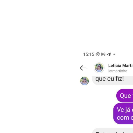
consegue
serviço, 
respeito