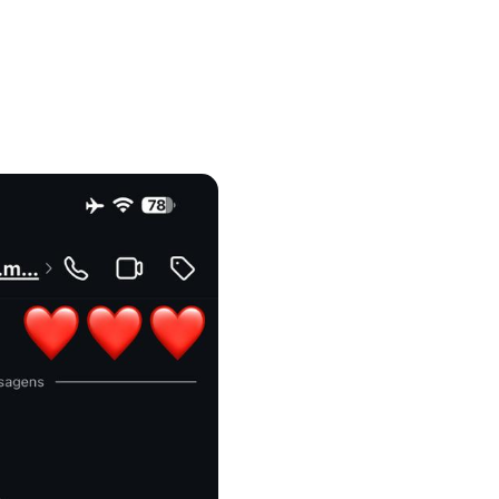
 de
esultados,