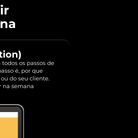
ir
ina
tion)
m todos os passos de
asso é, por que
u do seu cliente.
ar na semana