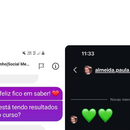
m entregar esse tipo
são os que mais tem r
 e reconhecimento: