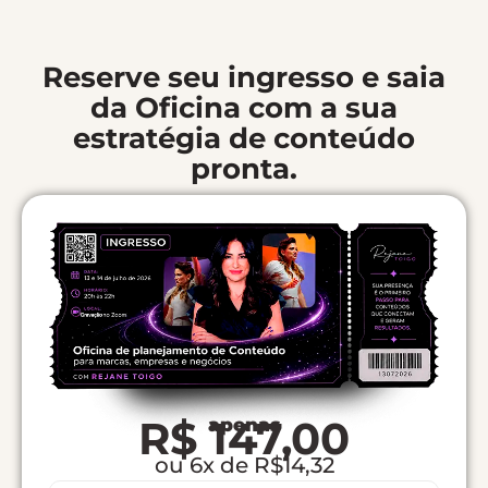
Reserve seu ingresso e saia
da Oficina com a sua
estratégia de conteúdo
pronta.
R$ 147,00
apenas
ou 6x de R$14,32