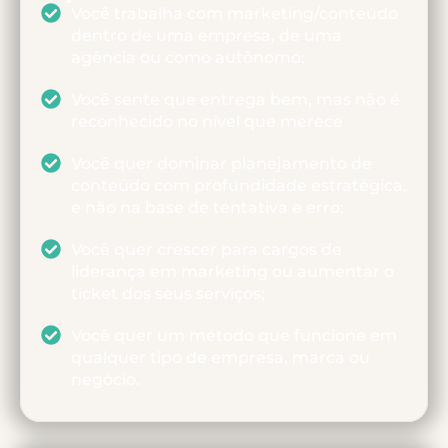
Você trabalha com marketing/conteúdo
dentro de uma empresa, de uma
agência ou como autônomo;
Você sente que entrega bem, mas não é
reconhecido no nível que merece
Você quer dominar planejamento de
conteúdo com profundidade estratégica,
e não na base de tentativa e erro;
Você quer crescer para cargos de
liderança em marketing ou aumentar o
ticket dos seus serviços;
Você quer um método que funcione em
qualquer tipo de empresa, marca ou
negócio.