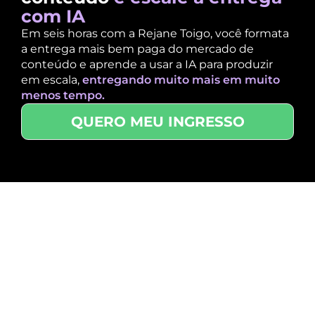
com IA
Em seis horas com a Rejane Toigo, você formata
a entrega mais bem paga do mercado de
conteúdo
e aprende a usar a IA para produzir
em escala,
entregando muito mais em muito
menos tempo.
QUERO MEU INGRESSO
Profissionais de Marketing que
conseguem entregar esse tipo de
serviço, são os que mais tem
resultados, respeito e
reconhecimento: