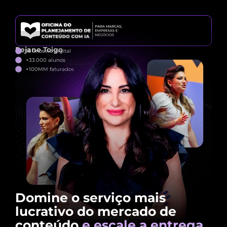
Rejane Toigo
16 anos no digital
+33.000 alunos
+100MM faturados
Domine o serviço mais
lucrativo do mercado de
conteúdo
e escale a entrega