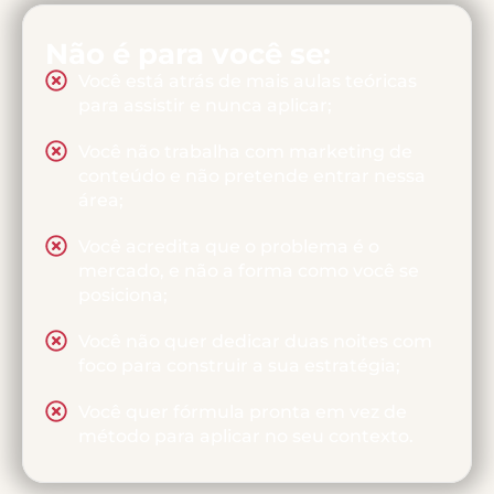
Não é para você se:
Você está atrás de mais aulas teóricas
para assistir e nunca aplicar;
Você não trabalha com marketing de
conteúdo e não pretende entrar nessa
área;
Você acredita que o problema é o
mercado, e não a forma como você se
posiciona;
Você não quer dedicar duas noites com
foco para construir a sua estratégia;
Você quer fórmula pronta em vez de
método para aplicar no seu contexto.